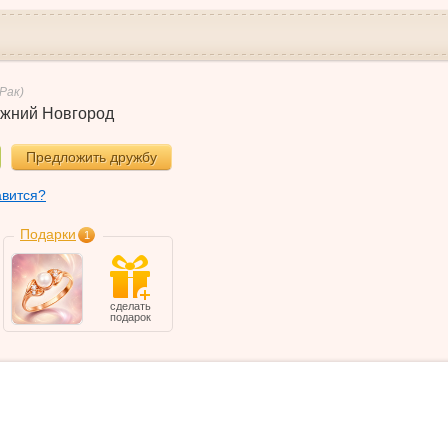
(Рак)
жний Новгород
Предложить дружбу
авится?
Подарки
1
сделать
подарок