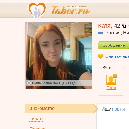
Катя
,
42
Россия
,
Ни
Сообщение
Она вам нр
Фото
1
Была
более месяца назад
Фото
Знакомство
Ищу
парня
Типаж