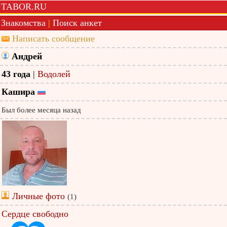
TABOR.RU
Знакомства
|
Поиск анкет
Написать сообщение
Андрей
43 года
|
Водолей
Кашира
Был более месяца назад
Личные фото
(1)
Сердце свободно