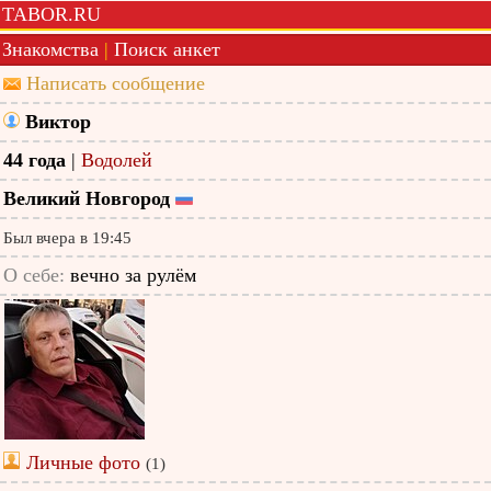
TABOR.RU
Знакомства
|
Поиск анкет
Написать сообщение
Виктор
44 года
|
Водолей
Великий Новгород
Был вчера в 19:45
О себе:
вечно за рулëм
Личные фото
(1)