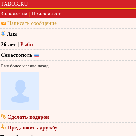
TABOR.RU
Знакомства
|
Поиск анкет
Написать сообщение
Аня
26 лет
|
Рыбы
Севастополь
Был более месяца назад
Сделать подарок
Предложить дружбу