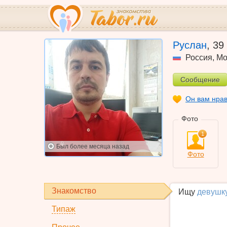
Руслан
,
39
Россия
,
Мо
Сообщение
Он вам нра
Фото
1
Был
более месяца назад
Фото
Знакомство
Ищу
девушк
Типаж