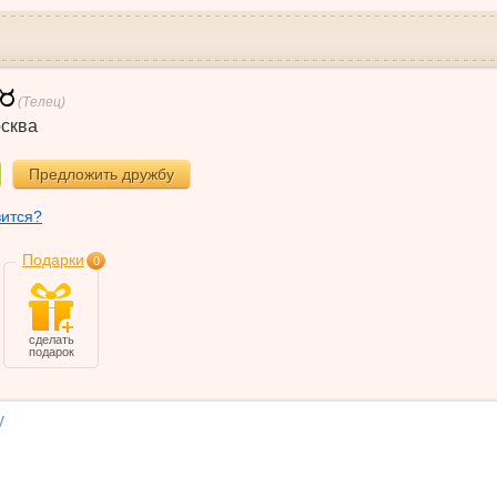
(Телец)
сква
Предложить дружбу
вится?
Подарки
0
сделать
подарок
у