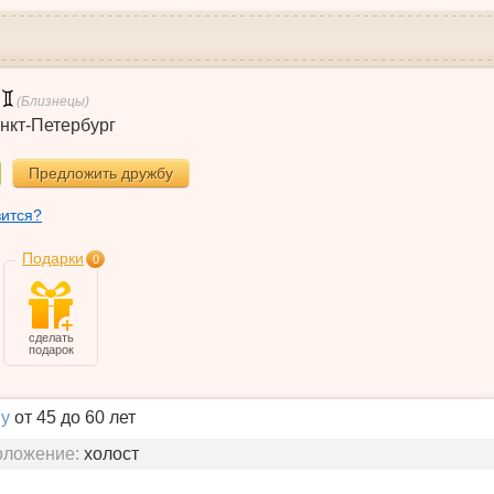
(Близнецы)
нкт-Петербург
Предложить дружбу
вится?
Подарки
0
сделать
подарок
у
от 45 до 60 лет
оложение:
холост