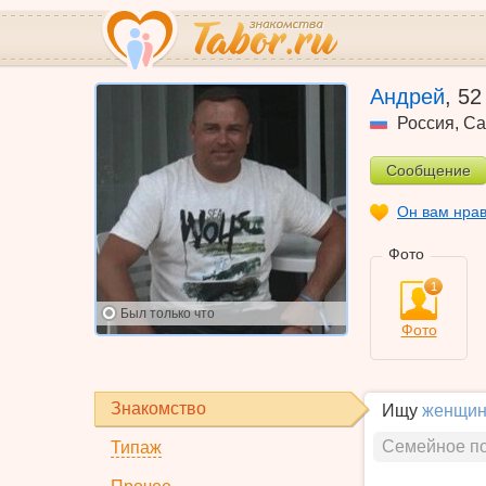
Андрей
,
52
Россия
,
Са
Сообщение
Он вам нра
Фото
1
Был
только что
Фото
Знакомство
Ищу
женщин
Семейное п
Типаж