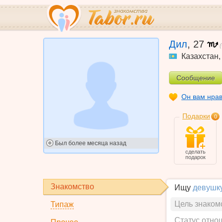
Дил
,
27
Казахстан
Сообщение
Он вам нра
Подарки
0
Был
более месяца назад
сделать
подарок
Знакомство
Ищу
девушк
Цель знаком
Типаж
Статус отно