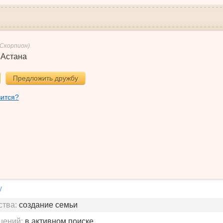
(Скорпион)
,
Астана
Предложить дружбу
вится?
у
ства:
создание семьи
шений:
в активном поиске