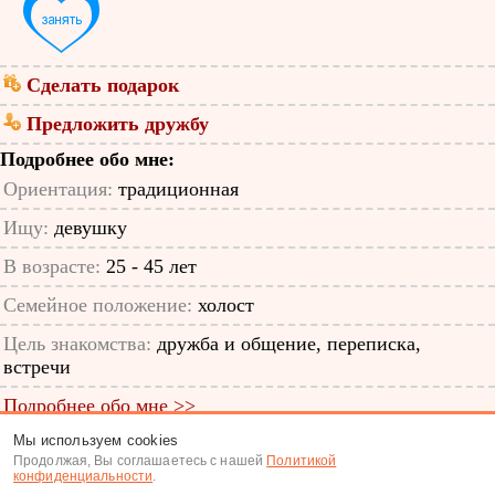
Сделать подарок
Предложить дружбу
Подробнее обо мне:
Ориентация:
традиционная
Ищу:
девушку
В возрасте:
25 - 45 лет
Семейное положение:
холост
Цель знакомства:
дружба и общение, переписка,
встречи
Подробнее обо мне >>
Мы используем cookies
ID анкеты: 48390485
Продолжая, Вы соглашаетесь с нашей
Политикой
конфиденциальности
.
Знакомства
|
Поиск анкет