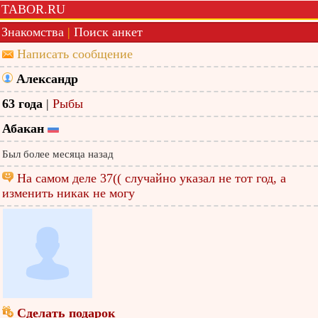
TABOR.RU
Знакомства
|
Поиск анкет
Написать сообщение
Александр
63 года
|
Рыбы
Абакан
Был более месяца назад
На самом деле 37(( случайно указал не тот год, а
изменить никак не могу
Сделать подарок