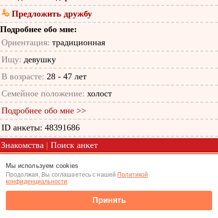
Предложить дружбу
Подробнее обо мне:
Ориентация:
традиционная
Ищу:
девушку
В возрасте:
28 - 47 лет
Семейное положение:
холост
Подробнее обо мне >>
ID анкеты: 48391686
Знакомства
|
Поиск анкет
(c) Tabor.ru 2026
Мы используем cookies
Продолжая, Вы соглашаетесь с нашей
Политикой
конфиденциальности
.
Принять