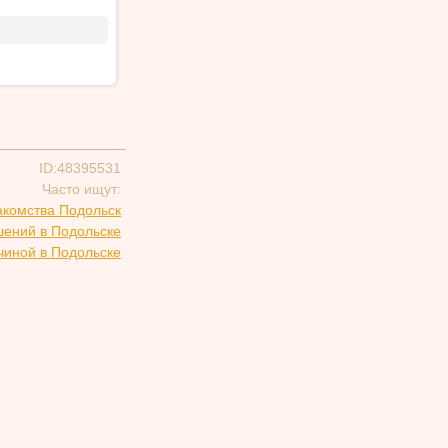
ID:48395531
Часто ищут:
акомства Подольск
шений в Подольске
чиной в Подольске