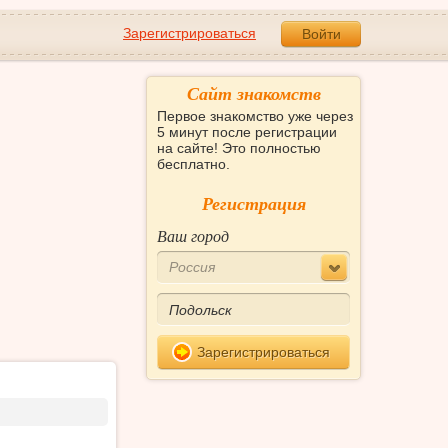
Зарегистрироваться
Войти
Сайт знакомств
Первое знакомство уже через
5 минут после регистрации
на сайте! Это полностью
бесплатно.
Регистрация
Ваш город
Россия
Зарегистрироваться