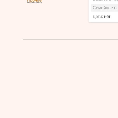
Прочее
Семейное п
Дети:
нет