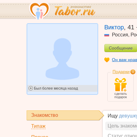
Виктор
,
41
Россия
,
Ро
Сообщение
Он вам нра
Подарки
0
Был
более месяца назад
сделать
подарок
Знакомство
Ищу
девушк
Цель знаком
Типаж
Статус отно