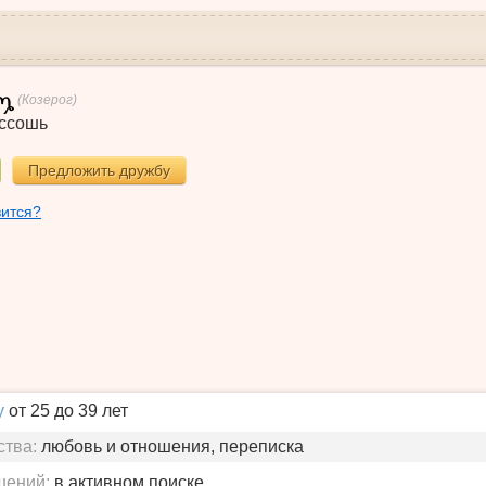
(Козерог)
ссошь
Предложить дружбу
вится?
у
от 25 до 39 лет
ства:
любовь и отношения, переписка
шений:
в активном поиске