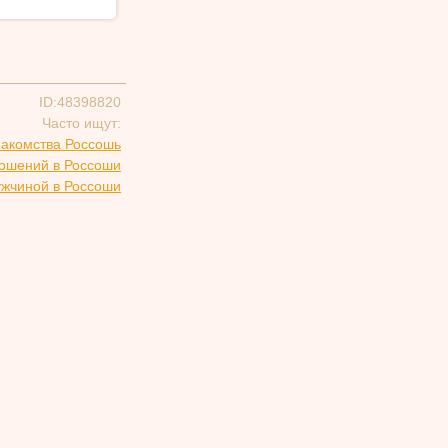
ID:48398820
Часто ищут:
накомства Россошь
ношений в Россоши
ужчиной в Россоши