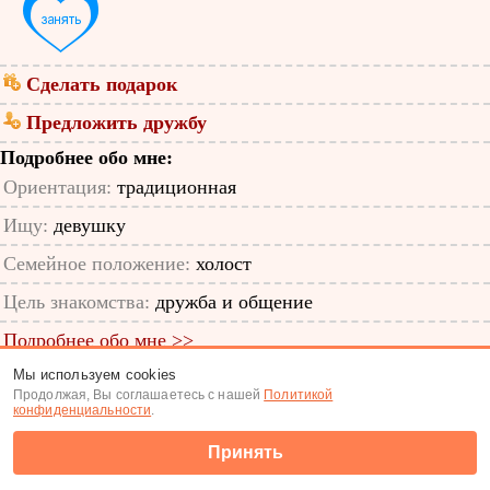
Сделать подарок
Предложить дружбу
Подробнее обо мне:
Ориентация:
традиционная
Ищу:
девушку
Семейное положение:
холост
Цель знакомства:
дружба и общение
Подробнее обо мне >>
Мы используем cookies
ID анкеты: 48407068
Продолжая, Вы соглашаетесь с нашей
Политикой
конфиденциальности
.
Знакомства
|
Поиск анкет
Принять
(c) Tabor.ru 2026