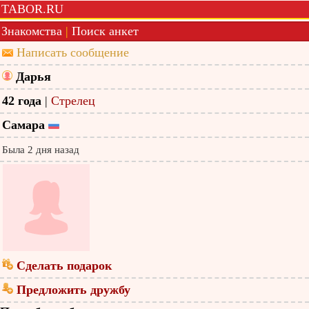
TABOR.RU
Знакомства
|
Поиск анкет
Написать сообщение
Дарья
42 года
|
Стрелец
Самара
Была 2 дня назад
Сделать подарок
Предложить дружбу