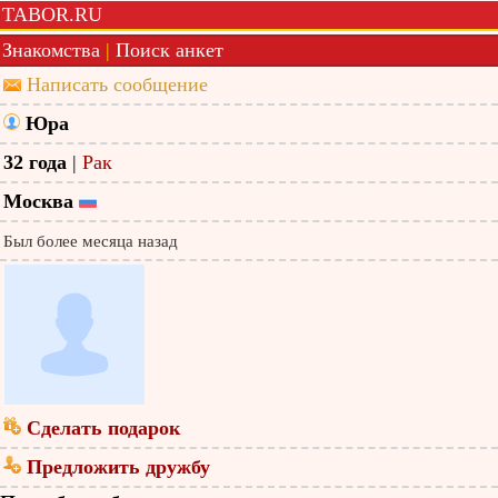
TABOR.RU
Знакомства
|
Поиск анкет
Написать сообщение
Юра
32 года
|
Рак
Москва
Был более месяца назад
Сделать подарок
Предложить дружбу