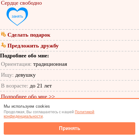
Сердце свободно
Сделать подарок
Предложить дружбу
Подробнее обо мне:
Ориентация:
традиционная
Ищу:
девушку
В возрасте:
до 21 лет
Подробнее обо мне >>
Мы используем cookies
ID анкеты: 48415638
Продолжая, Вы соглашаетесь с нашей
Политикой
конфиденциальности
.
Знакомства
|
Поиск анкет
Принять
(c) Tabor.ru 2026