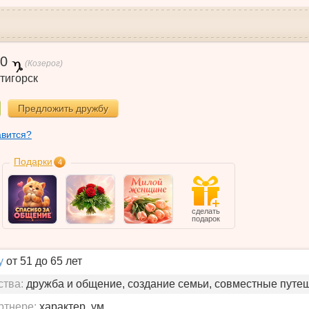
0
(Козерог)
тигорск
Предложить дружбу
авится?
Подарки
4
сделать
подарок
у
от 51 до 65 лет
ства:
дружба и общение, создание семьи, совместные путе
ртнере:
характер, ум