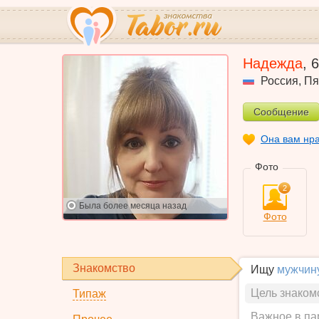
Надежда
,
6
Россия
,
Пя
Сообщение
Она вам нр
Фото
2
Была
более месяца назад
Фото
Знакомство
Ищу
мужчин
Цель знаком
Типаж
Важное в па