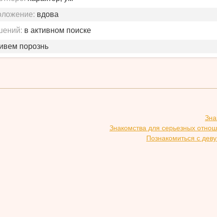
оложение:
вдова
шений:
в активном поиске
живем порознь
Зна
Знакомства для серьезных отнош
Познакомиться с деву