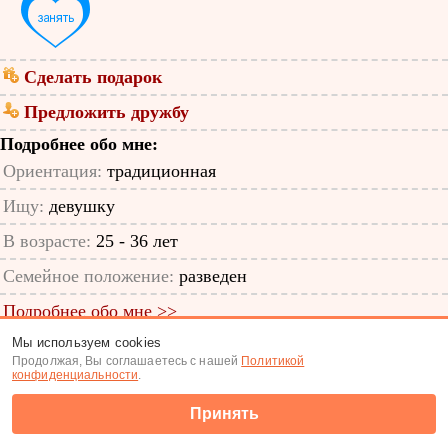
Сделать подарок
Предложить дружбу
Подробнее обо мне:
Ориентация:
традиционная
Ищу:
девушку
В возрасте:
25 - 36 лет
Семейное положение:
разведен
Подробнее обо мне >>
Мы используем cookies
ID анкеты: 48427803
Продолжая, Вы соглашаетесь с нашей
Политикой
конфиденциальности
.
Знакомства
|
Поиск анкет
Принять
(c) Tabor.ru 2026