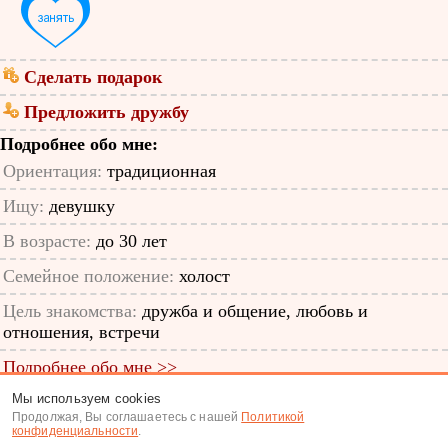
Сделать подарок
Предложить дружбу
Подробнее обо мне:
Ориентация:
традиционная
Ищу:
девушку
В возрасте:
до 30 лет
Семейное положение:
холост
Цель знакомства:
дружба и общение, любовь и
отношения, встречи
Подробнее обо мне >>
Мы используем cookies
ID анкеты: 48428000
Продолжая, Вы соглашаетесь с нашей
Политикой
конфиденциальности
.
Знакомства
|
Поиск анкет