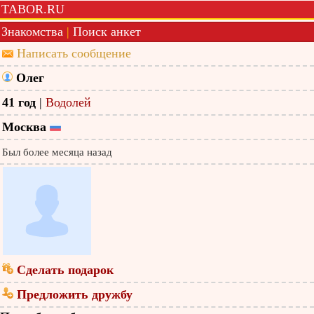
TABOR.RU
Знакомства
|
Поиск анкет
Написать сообщение
Олег
41 год
|
Водолей
Москва
Был более месяца назад
Сделать подарок
Предложить дружбу