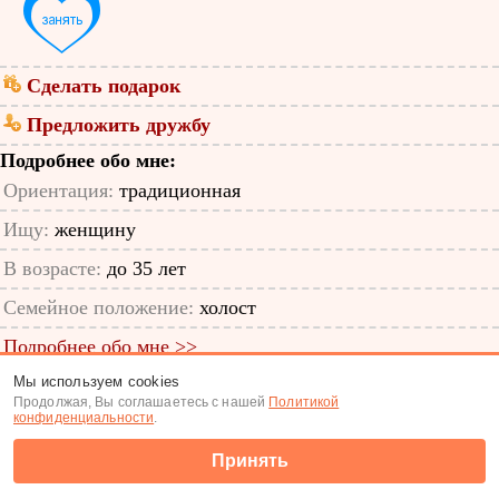
Сделать подарок
Предложить дружбу
Подробнее обо мне:
Ориентация:
традиционная
Ищу:
женщину
В возрасте:
до 35 лет
Семейное положение:
холост
Подробнее обо мне >>
Мы используем cookies
ID анкеты: 48430984
Продолжая, Вы соглашаетесь с нашей
Политикой
конфиденциальности
.
Знакомства
|
Поиск анкет
Принять
(c) Tabor.ru 2026