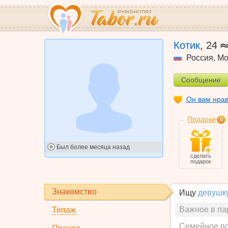
Котик
,
24
Россия
,
Мо
Сообщение
Он вам нра
Подарки
0
Был
более месяца назад
сделать
подарок
Знакомство
Ищу
девушк
Важное в па
Типаж
Семейное п