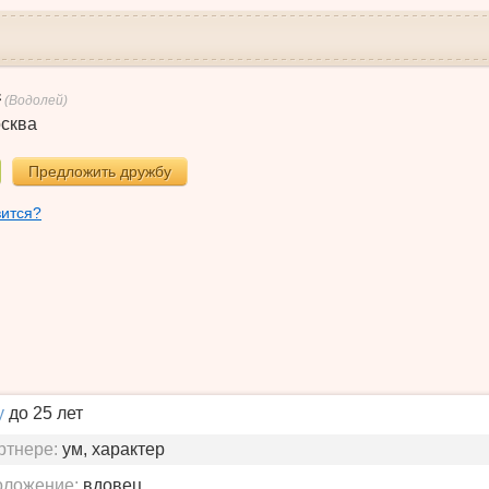
(Водолей)
сква
Предложить дружбу
вится?
у
до 25 лет
ртнере:
ум, характер
оложение:
вдовец