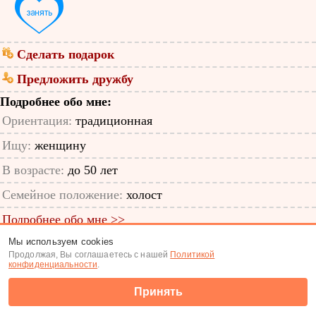
Сделать подарок
Предложить дружбу
Подробнее обо мне:
Ориентация:
традиционная
Ищу:
женщину
В возрасте:
до 50 лет
Семейное положение:
холост
Подробнее обо мне >>
Мы используем cookies
ID анкеты: 48434393
Продолжая, Вы соглашаетесь с нашей
Политикой
конфиденциальности
.
Знакомства
|
Поиск анкет
Принять
(c) Tabor.ru 2026