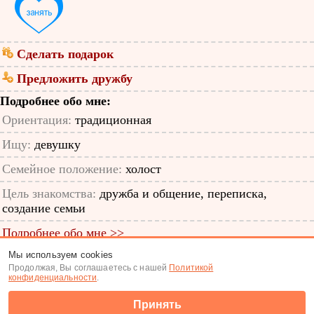
Сделать подарок
Предложить дружбу
Подробнее обо мне:
Ориентация:
традиционная
Ищу:
девушку
Семейное положение:
холост
Цель знакомства:
дружба и общение, переписка,
создание семьи
Подробнее обо мне >>
Мы используем cookies
ID анкеты: 4860484
Продолжая, Вы соглашаетесь с нашей
Политикой
конфиденциальности
.
Знакомства
|
Поиск анкет
Принять
(c) Tabor.ru 2026