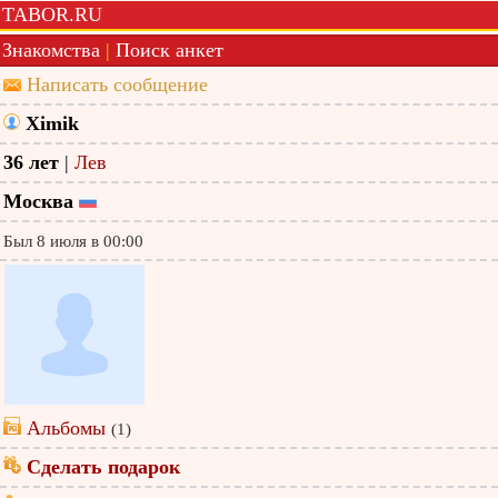
TABOR.RU
Знакомства
|
Поиск анкет
Написать сообщение
Ximik
36 лет
|
Лев
Москва
Был 8 июля в 00:00
Альбомы
(1)
Сделать подарок