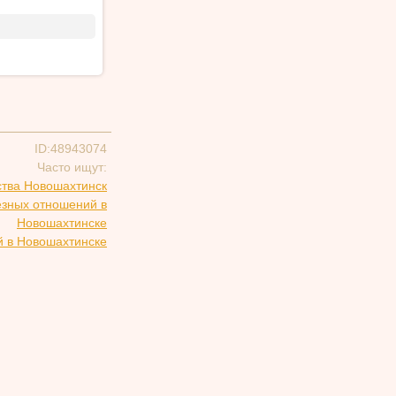
ID:48943074
Часто ищут:
тва Новошахтинск
езных отношений в
Новошахтинске
й в Новошахтинске