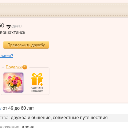
60
(Дева)
вошахтинск
Предложить дружбу
авится?
Подарки
1
сделать
подарок
у
от 49 до 60 лет
ства:
дружба и общение, совместные путешествия
оложение:
вдова