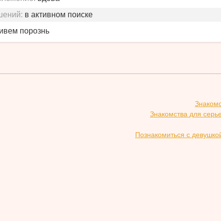
шений:
в активном поиске
живем порознь
Знакомс
Знакомства для серь
Познакомиться с девушко