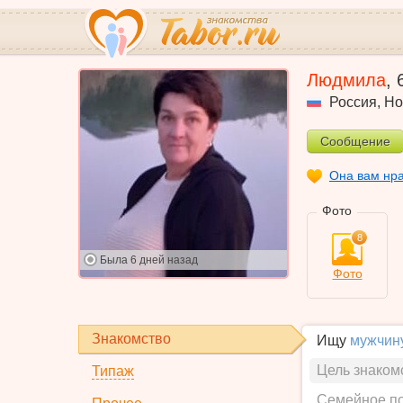
Людмила
,
Россия
,
Но
Сообщение
Она вам нр
Фото
8
Была
6 дней назад
Фото
Знакомство
Ищу
мужчин
Цель знаком
Типаж
Семейное п