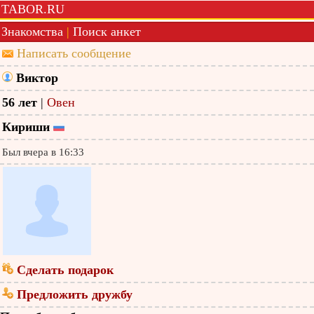
TABOR.RU
Знакомства
|
Поиск анкет
Написать сообщение
Виктор
56 лет
|
Овен
Кириши
Был вчера в 16:33
Сделать подарок
Предложить дружбу