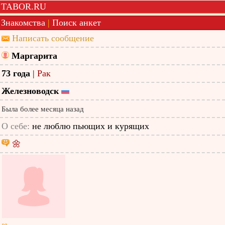
TABOR.RU
Знакомства
|
Поиск анкет
Написать сообщение
Маргарита
73 года
|
Рак
Железноводск
Была более месяца назад
О себе:
не люблю пьющих и курящих
🌼