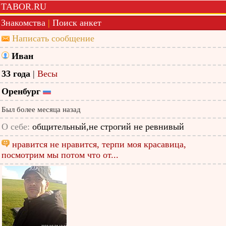
TABOR.RU
Знакомства
|
Поиск анкет
Написать сообщение
Иван
33 года
|
Весы
Оренбург
Был более месяца назад
О себе:
общительный,не строгий не ревнивый
нравится не нравится, терпи моя красавица,
посмотрим мы потом что от...