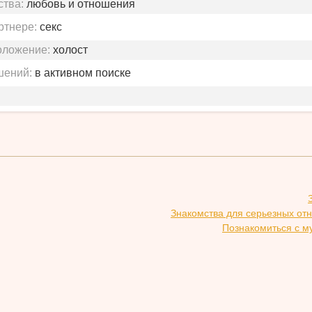
ства:
любовь и отношения
ртнере:
секс
оложение:
холост
шений:
в активном поиске
Знакомства для серьезных от
Познакомиться с м