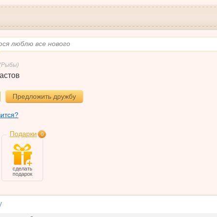
юся люблю все нового
(Рыбы)
астов
Предложить дружбу
вится?
Подарки
0
сделать
подарок
у