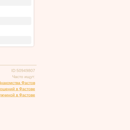
ID:50949807
Часто ищут:
Знакомства Фастов
ношений в Фастове
ужчиной в Фастове