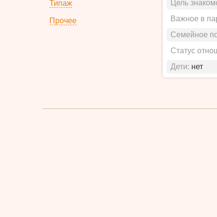
Цель знаком
Типаж
Важное в па
Прочее
Семейное п
Статус отно
Дети:
нет