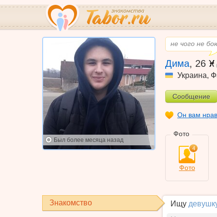
не чого не бо
Дима
,
26
Украина
,
Ф
Сообщение
Он вам нра
Фото
Был
более месяца назад
4
Фото
Знакомство
Ищу
девушк