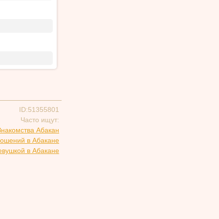
ID:51355801
Часто ищут:
Знакомства Абакан
ношений в Абакане
евушкой в Абакане