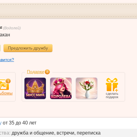
(Водолей)
акан
Предложить дружбу
авится?
Подарки
8
1
ьбомы
сделать
подарок
у
от 35 до 40 лет
ства:
дружба и общение, встречи, переписка