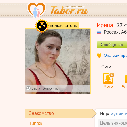
VIP
Ирина
,
37
пользователь
Россия
,
Аб
Сообщение
Она вам нр
Фото
6
Фото
Ал
Была
только что
Знакомство
Ищу
мужчин
Цель знаком
Типаж