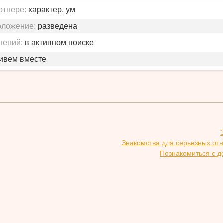
ртнере:
характер, ум
оложение:
разведена
шений:
в активном поиске
живем вместе
Знакомства для серьезных от
Познакомиться с д