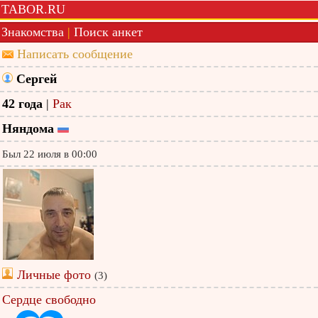
TABOR.RU
Знакомства
|
Поиск анкет
Написать сообщение
Сергей
42 года
|
Рак
Няндома
Был 22 июля в 00:00
Личные фото
(3)
Сердце свободно