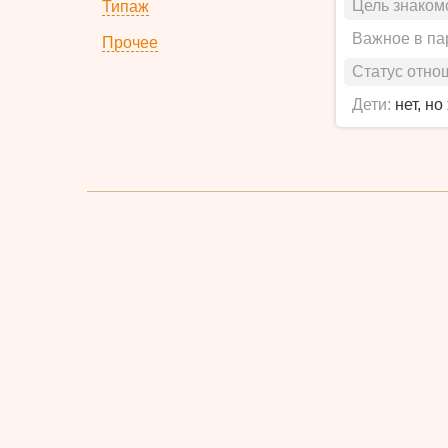
Цель знаком
Типаж
Важное в па
Прочее
Статус отно
Дети:
нет, но