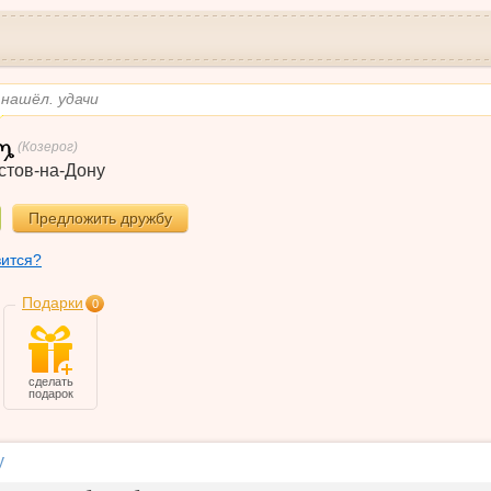
 нашёл. удачи
(Козерог)
стов-на-Дону
Предложить дружбу
вится?
Подарки
0
сделать
подарок
у