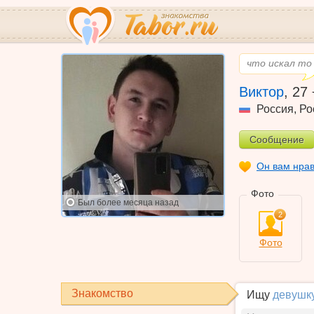
что искал то
Виктор
,
27
Россия
,
Ро
Сообщение
Он вам нра
Фото
Был
более месяца назад
2
Фото
Знакомство
Ищу
девушк