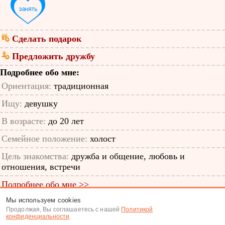
Сделать подарок
Предложить дружбу
Подробнее обо мне:
Ориентация:
традиционная
Ищу:
девушку
В возрасте:
до 20 лет
Семейное положение:
холост
Цель знакомства:
дружба и общение, любовь и
отношения, встречи
Подробнее обо мне >>
Мы используем cookies
ID анкеты: 52251239
Продолжая, Вы соглашаетесь с нашей
Политикой
конфиденциальности
.
Знакомства
|
Поиск анкет