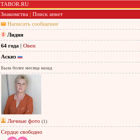
TABOR.RU
Знакомства
|
Поиск анкет
Написать сообщение
Лидия
64 года
|
Овен
Аскиз
Была более месяца назад
Личные фото
(1)
Сердце свободно