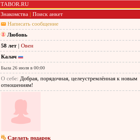
TABOR.RU
Знакомства
|
Поиск анкет
Написать сообщение
Любовь
58 лет
|
Овен
Калач
Была 26 июля в 00:00
О себе:
Добрая, порядочная, целеустремлённая к новым
отношениям!
Сделать подарок