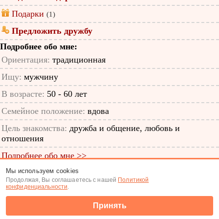
Подарки
(1)
Предложить дружбу
Подробнее обо мне:
Ориентация:
традиционная
Ищу:
мужчину
В возрасте:
50 - 60 лет
Семейное положение:
вдова
Цель знакомства:
дружба и общение, любовь и
отношения
Подробнее обо мне >>
Мы используем cookies
ID анкеты: 53260587
Продолжая, Вы соглашаетесь с нашей
Политикой
конфиденциальности
.
Знакомства
|
Поиск анкет
Принять
(c) Tabor.ru 2026