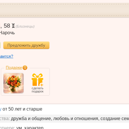
i
,
58
(Близнецы)
Нарочь
Предложить дружбу
авится?
Подарки
1
сделать
подарок
у
от 50 лет и старше
ства:
дружба и общение, любовь и отношения, создание се
ртнере:
ум, характер