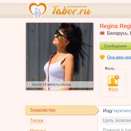
Regina Reg
Беларусь
,
Сообщение
Она вам нр
Фото
8
Была
24 минуты назад
Фото
Знакомство
Ищу
мужчин
Цель знаком
Типаж
Важное в па