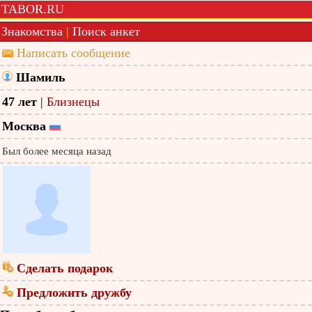
TABOR.RU
Знакомства
|
Поиск анкет
Написать сообщение
Шамиль
47 лет
|
Близнецы
Москва
Был более месяца назад
Сделать подарок
Предложить дружбу