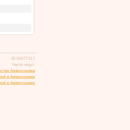
ID:54077317
Часто ищут:
мства Амвросиевка
ний в Амвросиевке
ной в Амвросиевке