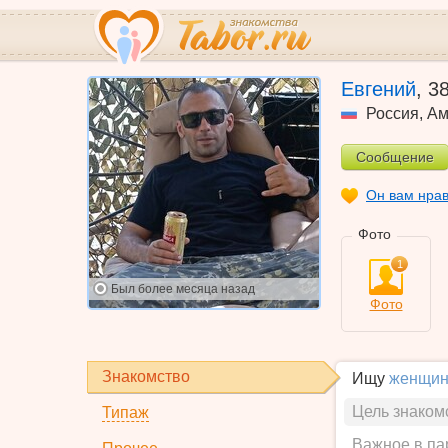
Евгений
,
3
Россия
,
Ам
Сообщение
Он вам нра
Фото
1
Был
более месяца назад
Фото
Знакомство
Ищу
женщин
Цель знаком
Типаж
Важное в па