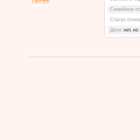
Прочее
Семейное п
Статус отно
Дети:
нет, но