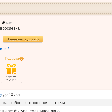
8
(Лев)
вросиевка
Предложить дружбу
вится?
Подарки
0
сделать
подарок
у
до 40 лет
ства:
любовь и отношения, встречи
ртнере:
фигура, смазливое лицо