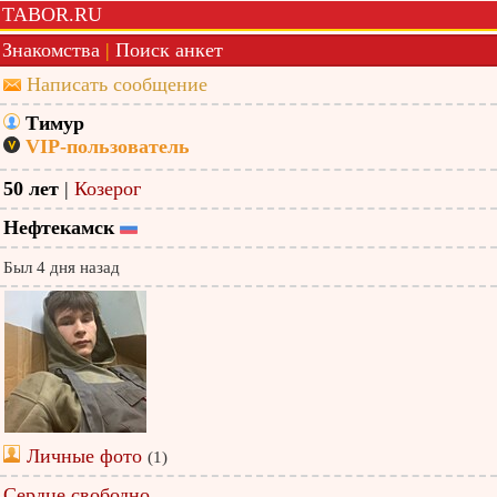
TABOR.RU
Знакомства
|
Поиск анкет
Написать сообщение
Тимур
VIP-пользователь
50 лет
|
Козерог
Нефтекамск
Был 4 дня назад
Личные фото
(1)
Сердце свободно