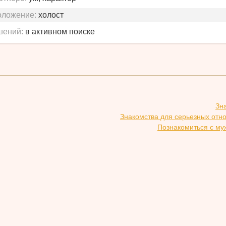
оложение:
холост
шений:
в активном поиске
Зн
Знакомства для серьезных отн
Познакомиться с му