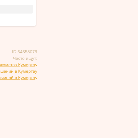
ID:54558079
Часто ищут:
акомства Кумертау
ошений в Кумертау
жчиной в Кумертау