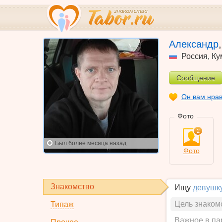
Александр
Россия
,
Ку
Сообщение
Он вам нра
Фото
2
Был
более месяца назад
Фото
Знакомство
Ищу
девушк
Цель знаком
Типаж
Важное в па