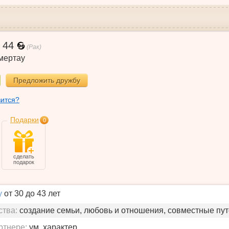
,
44
(Рак)
мертау
Предложить дружбу
вится?
Подарки
0
сделать
подарок
у
от 30 до 43 лет
ства:
создание семьи, любовь и отношения, совместные пу
ртнере:
ум, характер