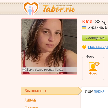
Юля
,
32
Украина
,
Б
Сообщение
Она вам нр
Фото
23
Была
более месяца назад
Фото
Знакомство
Ищу
парня
Типаж