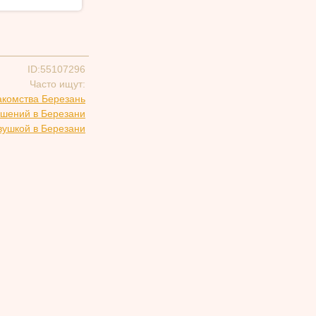
ID:55107296
Часто ищут:
акомства Березань
ошений в Березани
вушкой в Березани