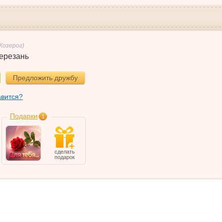
(Козерог)
ерезань
Предложить дружбу
авится?
Подарки
1
сделать
подарок