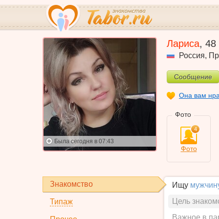
Лариса
,
48
Россия
,
Пр
Сообщение
Она вам нр
Фото
4
Была
сегодня в 07:43
Фото
Знакомство
Ищу
мужчин
Цель знаком
Типаж
Важное в па