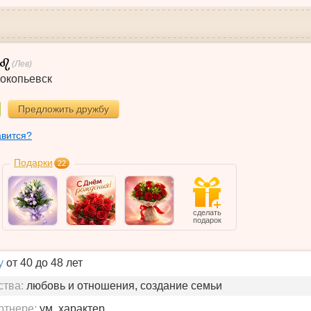
(Лев)
окопьевск
Предложить дружбу
авится?
Подарки
22
сделать
подарок
у
от 40 до 48 лет
ства:
любовь и отношения, создание семьи
ртнере:
ум, характер