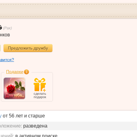
(Рак)
нков
Предложить дружбу
авится?
Подарки
1
сделать
подарок
у
от 56 лет и старше
оложение:
разведена
шений:
в активном поиске