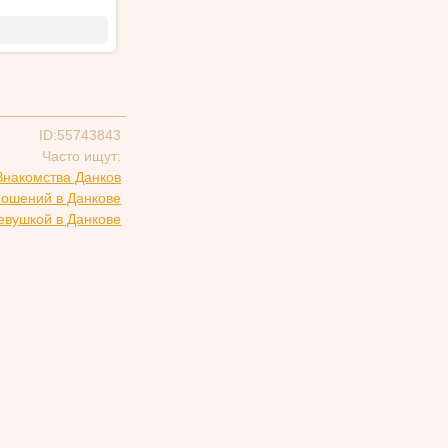
ID:55743843
Часто ищут:
Знакомства Данков
ношений в Данкове
евушкой в Данкове