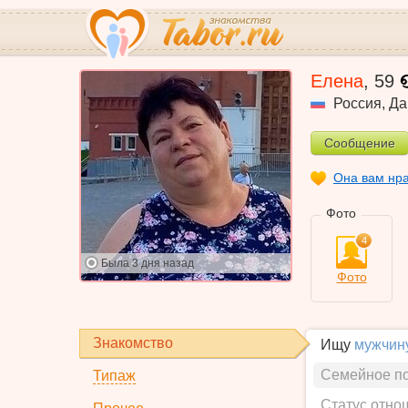
Елена
,
59
Россия
,
Да
Сообщение
Она вам нр
Фото
4
Была
3 дня назад
Фото
Знакомство
Ищу
мужчин
Семейное п
Типаж
Статус отно