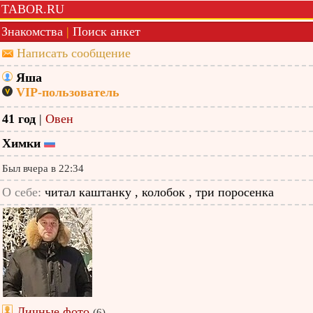
TABOR.RU
Знакомства
|
Поиск анкет
Написать сообщение
Яша
VIP-пользователь
41 год
|
Овен
Химки
Был вчера в 22:34
О себе:
читал каштанку , колобок , три поросенка
Личные фото
(6)