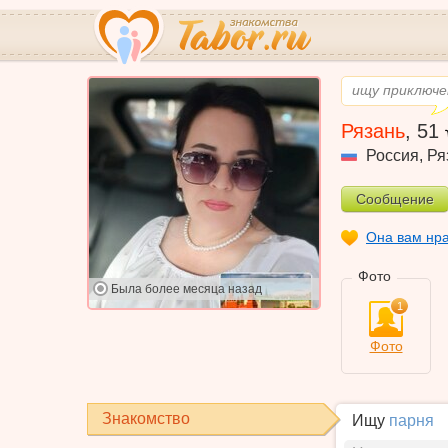
ищу приключе
Рязань
,
51
Россия
,
Ря
Сообщение
Она вам нр
Фото
Была
более месяца назад
1
Фото
Знакомство
Ищу
парня