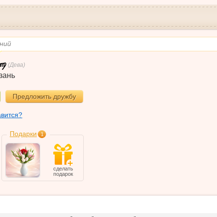
ний
(Дева)
зань
Предложить дружбу
авится?
Подарки
1
сделать
подарок