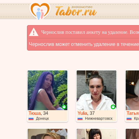
Чернослив поставил анкету на удаление. Воз
Чернослив может отменить удаление в течение
Тюша
, 34
Yulia
, 37
Татья
Донецк
Нижневартовск
Кр