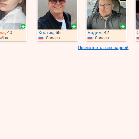
на
, 40
Костик
, 65
Вадим
, 42
С
мбов
Самара
Самара
Посмотреть всех парней