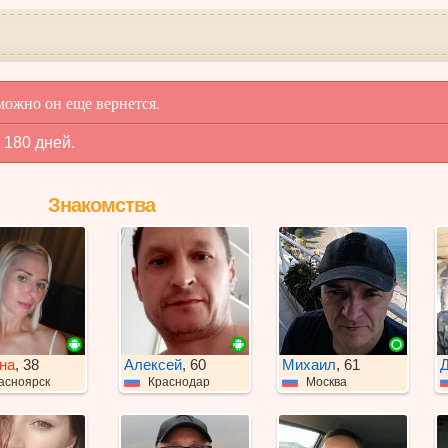
можно он еще вернется.
 180 дней.
Знакомства
на
, 38
Алексей
, 60
Михаил
, 61
Д
асноярск
Краснодар
Москва