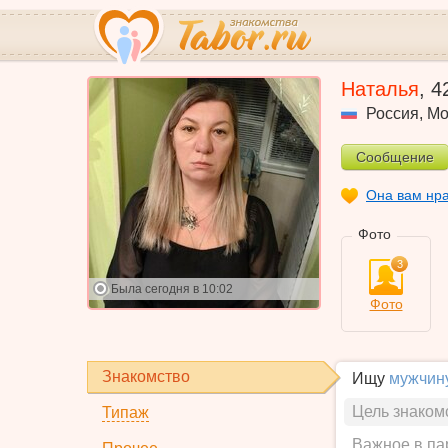
Наталья
,
4
Россия
,
Мо
Сообщение
Она вам нр
Фото
3
Была
сегодня в 10:02
Фото
Знакомство
Ищу
мужчин
Цель знаком
Типаж
Важное в па