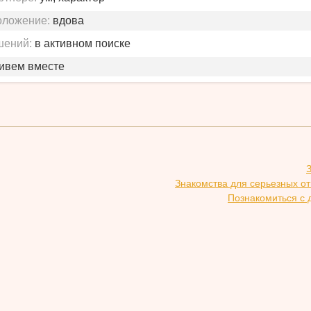
оложение:
вдова
шений:
в активном поиске
живем вместе
Знакомства для серьезных о
Познакомиться с 