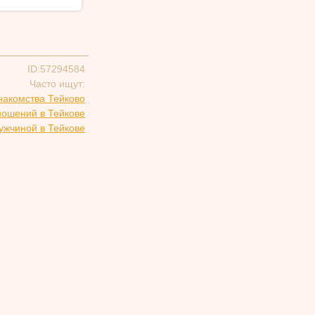
ID:57294584
Часто ищут:
накомства Тейково
ношений в Тейкове
ужчиной в Тейкове