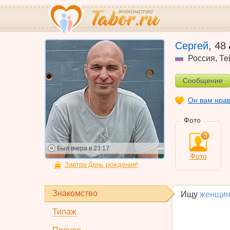
Сергей
,
48
Россия
,
Те
Сообщение
Он вам нра
Фото
3
Был
вчера в 23:17
Фото
Завтра День рождения!
Знакомство
Ищу
женщин
Типаж