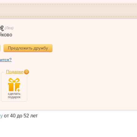
(Лев)
йково
Предложить дружбу
вится?
Подарки
0
сделать
подарок
у
от 40 до 52 лет