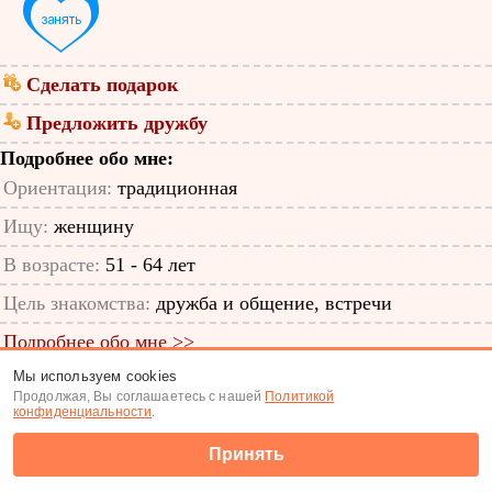
Сделать подарок
Предложить дружбу
Подробнее обо мне:
Ориентация:
традиционная
Ищу:
женщину
В возрасте:
51 - 64 лет
Цель знакомства:
дружба и общение, встречи
Подробнее обо мне >>
Мы используем cookies
ID анкеты: 57383081
Продолжая, Вы соглашаетесь с нашей
Политикой
конфиденциальности
.
Знакомства
|
Поиск анкет
Принять
(c) Tabor.ru 2026