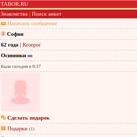
TABOR.RU
Знакомства
|
Поиск анкет
Написать сообщение
София
62 года
|
Козерог
Осинники
Была сегодня в 0:37
Сделать подарок
Подарки
(1)