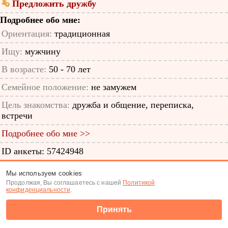
Предложить дружбу
Подробнее обо мне:
Ориентация:
традиционная
Ищу:
мужчину
В возрасте:
50 - 70 лет
Семейное положение:
не замужем
Цель знакомства:
дружба и общение, переписка,
встречи
Подробнее обо мне >>
ID анкеты: 57424948
Знакомства
|
Поиск анкет
Мы используем cookies
Продолжая, Вы соглашаетесь с нашей
Политикой
(c) Tabor.ru 2026
конфиденциальности
.
Принять